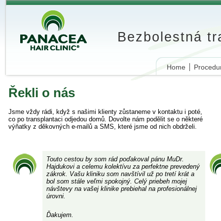
Bezbolestná t
Home
Procedu
Řekli o nás
Jsme vždy rádi, když s našimi klienty zůstaneme v kontaktu i poté,
co po transplantaci odjedou domů. Dovolte nám podělit se o některé
výňatky z děkovných e-mailů a SMS, které jsme od nich obdrželi.
Touto cestou by som rád poďakoval pánu MuDr.
Hajdukovi a celemu kolektívu za perfektne prevedený
zákrok. Vašu kliniku som navštívil už po tretí krát a
bol som stále veľmi spokojný. Celý priebeh mojej
návštevy na vašej klinike prebiehal na profesionálnej
úrovni.
Ďakujem.