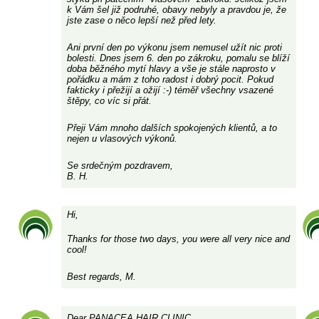
k Vám šel již podruhé, obavy nebyly a pravdou je, že
jste zase o něco lepší než před lety.
Ani první den po výkonu jsem nemusel užít nic proti
bolesti. Dnes jsem 6. den po zákroku, pomalu se blíží
doba běžného mytí hlavy a vše je stále naprosto v
pořádku a mám z toho radost i dobrý pocit. Pokud
fakticky i přežijí a ožijí :-) téměř všechny vsazené
štěpy, co víc si přát.
Přeji Vám mnoho dalších spokojených klientů, a to
nejen u vlasových výkonů.
Se srdečným pozdravem,
B. H.
Hi,
Thanks for those two days, you were all very nice and
cool!
Best regards, M.
Dear PANACEA HAIR CLINIC,