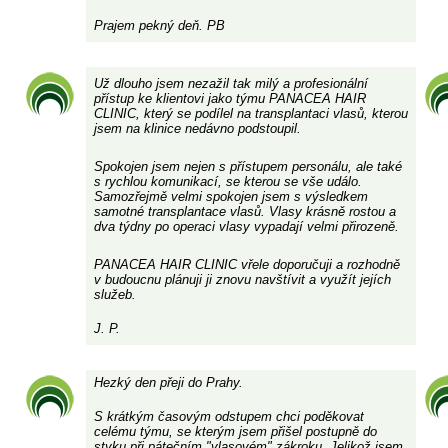
Prajem pekný deň. PB
Už dlouho jsem nezažil tak milý a profesionální
přístup ke klientovi jako týmu PANACEA HAIR
CLINIC, který se podílel na transplantaci vlasů, kterou
jsem na klinice nedávno podstoupil.
Spokojen jsem nejen s přístupem personálu, ale také
s rychlou komunikací, se kterou se vše událo.
Samozřejmě velmi spokojen jsem s výsledkem
samotné transplantace vlasů. Vlasy krásně rostou a
dva týdny po operaci vlasy vypadají velmi přirozeně.
PANACEA HAIR CLINIC vřele doporučuji a rozhodně
v budoucnu plánuji ji znovu navštívit a využít jejích
služeb.
J. P.
Hezký den přeji do Prahy.
S krátkým časovým odstupem chci poděkovat
celému týmu, se kterým jsem přišel postupně do
styku při pátečním "vlasovém" zákroku.
Jelikož jsem