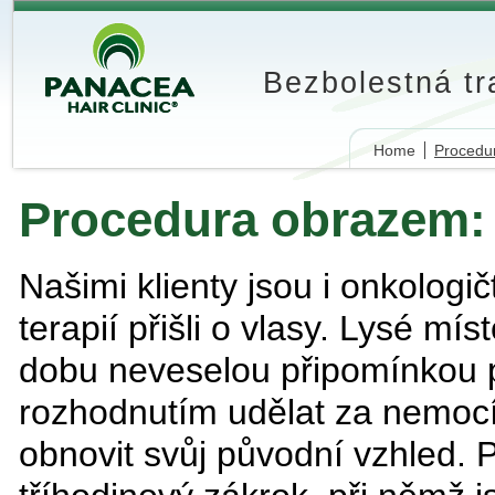
Bezbolestná t
Home
Procedu
Procedura obrazem: M
Našimi klienty jsou i onkologič
terapií přišli o vlasy. Lysé mí
dobu neveselou připomínkou p
rozhodnutím udělat za nemocí 
obnovit svůj původní vzhled. P