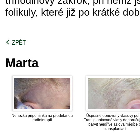
tříhodinový zákrok, při němž 
folikuly, které již po krátké d
Marta
Nehezká připomínka na prodělanou
Úspěšně obnovený vlasový por
radioterapii
Transplantované vlasy doporuč
barvit nejdříve až dva měsíce 
transplantaci.