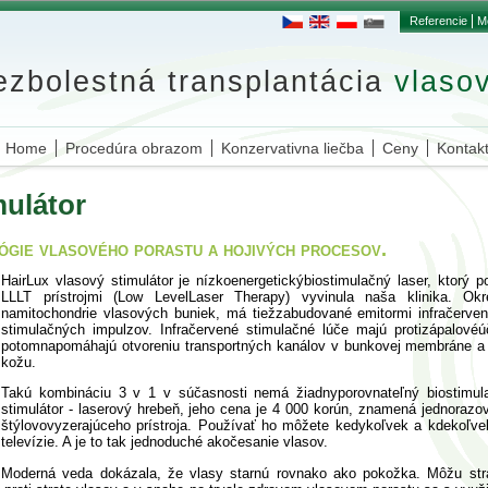
Referencie
M
ezbolestná transplantácia
vlasov
Home
Procedúra obrazom
Konzervativna liečba
Ceny
Kontakt
mulátor
ógie vlasového porastu a hojivých procesov.
HairLux vlasový stimulátor je nízkoenergetickýbiostimulačný laser, ktorý 
LLLT prístrojmi (Low LevelLaser Therapy) vyvinula naša klinika. Okr
namitochondrie vlasových buniek, má tiežzabudované emitormi infračerven
stimulačných impulzov. Infračervené stimulačné lúče majú protizápalovéú
potomnapomáhajú otvoreniu transportných kanálov v bunkovej membráne a 
kožu.
Takú kombináciu 3 v 1 v súčasnosti nemá žiadnyporovnateľný biostimulač
stimulátor - laserový hrebeň, jeho cena je 4 000 korún, znamená jednorazo
štýlovovyzerajúceho prístroja. Používať ho môžete kedykoľvek a kdekoľve
televízie. A je to tak jednoduché akočesanie vlasov.
Moderná veda dokázala, že vlasy starnú rovnako ako pokožka. Môžu strác