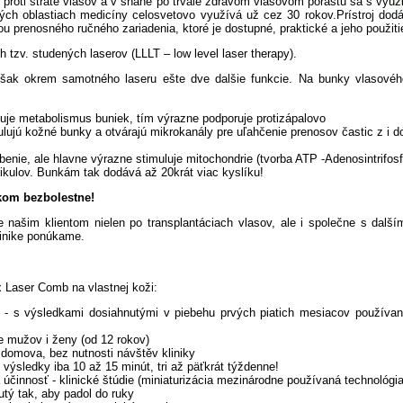
i proti strate vlasov a v snahe po trvale zdravom vlasovom porastu sa s vyu
iných oblastiach medicíny celosvetovo využívá už cez 30 rokov.Prístroj dod
 prenosného ručného zariadenia, ktoré je dostupné, praktické a jeho použiti
 tzv. studených laserov (LLLT – low level laser therapy).
ak okrem samotného laseru ešte dve dalšie funkcie. Na bunky vlasového 
vuje metabolismus buniek, tím výrazne podporuje protizápalovo
mulujú kožné bunky a otvárajú mikrokanály pre uľahčenie prenosov častic z i 
benie, ale hlavne výrazne stimuluje mitochondrie (tvorba ATP -Adenosintrifos
ikulov. Bunkám tak dodává až 20krát viac kyslíku!
lkom bezbolestne!
 našim klientom nielen po transplantáciach vlasov, ale i společne s další
klinike ponúkame.
x Laser Comb na vlastnej koži:
á - s výsledkami dosiahnutými v piebehu prvých piatich mesiacov používa
re mužov i ženy (od 12 rokov)
domova, bez nutnosti návštěv kliniky
 výsledky iba 10 až 15 minút, tri až päťkrát týždenne!
účinnosť - klinické štúdie (miniaturizácia mezinárodne používaná technológia 
tý tak, aby padol do ruky