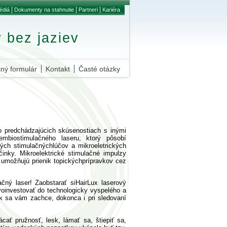
édiá
Dokumenty na stahnutie
Partneri
Kariéra
 bez jaziev
ný formulár
Kontakt
Časté otázky
po predchádzajúcich skúsenostiach s inými
embiostimulačného laseru, ktorý pôsobí
ých stimulačnýchlúčov a mikroeletrických
činky. Mikroelektrické stimulačné impulzy
umožňujú prienik topickýchprípravkov cez
ný laser! Zaobstarať siHairLux laserový
voinvestovať do technologicky vyspelého a
k sa vám zachce, dokonca i pri sledovaní
ať pružnosť, lesk, lámať sa, štiepiť sa,