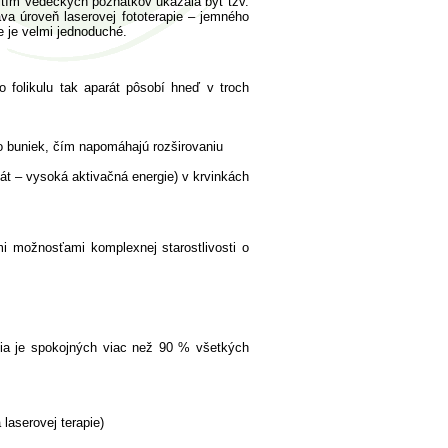
žitím vedeckých poznatkov ukázala byť tzv.
áva úroveň laserovej fototerapie – jemného
e je velmi jednoduché.
folikulu tak aparát pôsobí hneď v troch
do buniek, čím napomáhajú rozširovaniu
fát – vysoká aktivačná energie) v krvinkách
mi možnosťami komplexnej starostlivosti o
nia je spokojných viac než 90 % všetkých
laserovej terapie)