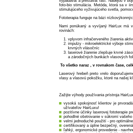
vypadávať a prestávať rásť. Nádejou v boj
foto-bio stimulácia. Metóda, ktorá sa v i
stimulujúceho vyživujúceho svetla, pomocou
Fototerapia funguje na bázi nízkovýkonných
Nami ponúkaný a vyvíjaný HairLux má vš
rovinách:
vplyvom infračerveného žiarenia akti
impulzy - mikroelektrické výboje sti
krvných vlásočníc
laserové žiarenie zlepšuje krvné záso
a zárodočných bunkách vlasových fol
To všetko naraz , v rovnakom čase, ce
Laserový hrebeň preto vrelo doporučujeme
vlasy a vlasovú pokožku, ktoré na našej 
Zažijte výhody používania prístroja HairLu
vysoká spokojnosť klientov je prvorad
užívateľov HairLuxu!
pozitívne účinky laserovej fototerapie p
pohodlné ošetrovanie v súkromí vašeho 
velmi jednoduché použití - pro optimálne
certifikovaný a úplne bezpečný, overená 
ľahký, ergonomické provedenie - navrhnu