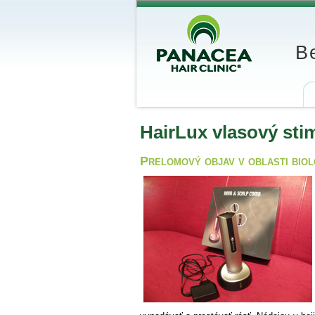
B
HairLux vlasový sti
Prelomový objav v oblasti biol